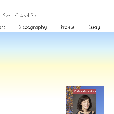
 Senju Official Site
rt
Discography
Profile
Essay