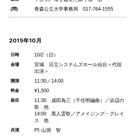
(問)
青森公立大学事務局 017-764-1555
2015年10月
日時
10/2（日）
会場
宮城 日立システムズホール仙台＜代役
出演＞
開演
11:30／14:00
料金
¥1,500
曲目
11:30 成田為三（千住明編曲）／浜辺の
歌 他
14:00 黒人霊歌／アメイジング・グレイ
ス 他
共演
Pf. 山洞 智