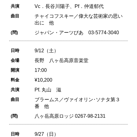
共演
Vc．長谷川陽子、Pf．仲道郁代
曲目
チャイコフスキー／偉大な芸術家の思い
出に 他
(問)
ジャパン・アーツぴあ 03-5774-3040
日時
9/12（土）
会場
長野 八ヶ岳高原音楽堂
開演
17:00
料金
¥10,200
共演
Pf. 丸山 滋
曲目
ブラームス／ヴァイオリン･ソナタ第３
番 他
(問)
八ヶ岳高原ロッジ 0267-98-2131
日時
9/27（日）