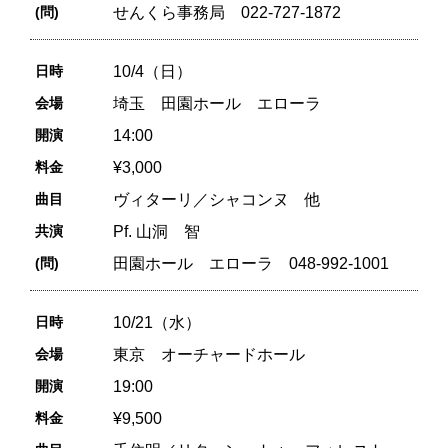
(問)
せんくら事務局 022-727-1872
日時
10/4（日）
会場
埼玉 田園ホール エローラ
開演
14:00
料金
¥3,000
曲目
ヴィターリ／シャコンヌ 他
共演
Pf. 山洞 智
(問)
田園ホール エローラ 048-992-1001
日時
10/21（水）
会場
東京 オーチャードホール
開演
19:00
料金
¥9,500