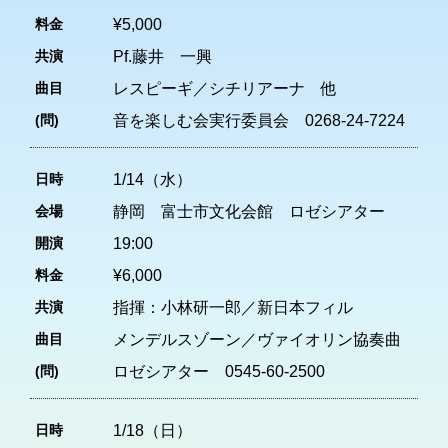
料金
¥5,000
共演
Pf.藤井 一興
曲目
レスピーギ／シチリアーナ 他
(問)
音を楽しむ会実行委員会 0268-24-7224
日時
1/14（水）
会場
静岡 富士市文化会館 ロゼシアター
開演
19:00
料金
¥6,000
共演
指揮：小林研一郎／新日本フィル
曲目
メンデルスゾーン／ヴァイオリン協奏曲
(問)
ロゼシアター 0545-60-2500
日時
1/18（日）