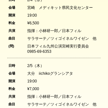
会場
宮崎 メディキット県民文化センター
開演
19:00
料金
¥6,500
共演
指揮：小林研一郎／日本フィル
曲目
サラサーテ／ツィゴイネルワイゼン 他
(問)
日本フィル九州公演宮崎実行委員会
0985-69-6353
日時
2/5（木）
会場
大分 iichikoグランシアタ
開演
19:00
料金
¥7,000
共演
指揮：小林研一郎／日本フィル
曲目
サラサーテ／ツィゴイネルワイゼン 他