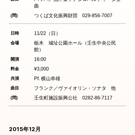
曲
(問)
つくば文化振興財団 029-856-7007
日時
11/22（日）
会場
栃木 城址公園ホール（壬生中央公民
館）
開演
16:00
料金
¥3,000
共演
Pf. 横山幸雄
曲目
フランク／ヴァイオリン・ソナタ 他
(問)
壬生町施設振興公社 0282-86-7117
2015年12月