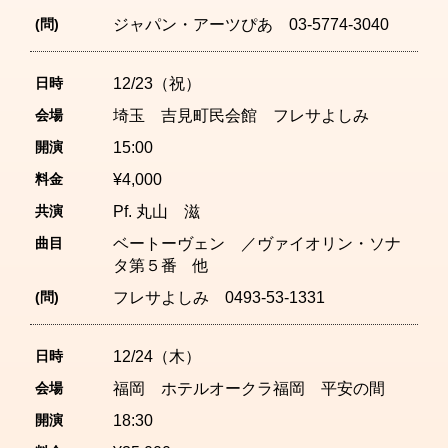
(問)
ジャパン・アーツぴあ 03-5774-3040
日時
12/23（祝）
会場
埼玉 吉見町民会館 フレサよしみ
開演
15:00
料金
¥4,000
共演
Pf. 丸山 滋
曲目
ベートーヴェン ／ヴァイオリン・ソナ
タ第５番 他
(問)
フレサよしみ 0493-53-1331
日時
12/24（木）
会場
福岡 ホテルオークラ福岡 平安の間
開演
18:30