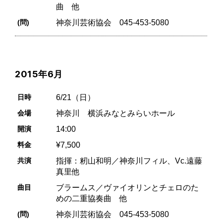
曲 他
(問)
神奈川芸術協会 045-453-5080
2015年6月
日時
6/21（日）
会場
神奈川 横浜みなとみらいホール
開演
14:00
料金
¥7,500
共演
指揮：籾山和明／神奈川フィル、Vc.遠藤
真里他
曲目
ブラームス／ヴァイオリンとチェロのた
めの二重協奏曲 他
(問)
神奈川芸術協会 045-453-5080