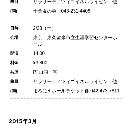
曲目
サラサーテ／ツィゴイネルワイゼン 他
(問)
千葉友の会 043-231-4408
日時
2/28（土）
会場
東京 東久留米市立生涯学習センターホ
ール
開演
14:00
料金
¥3,800
共演
Pf.山洞 智
曲目
サラサーテ／ツィゴイネルワイゼン 他
(問)
まろにえホールチケット係 042-473-7811
2015年3月