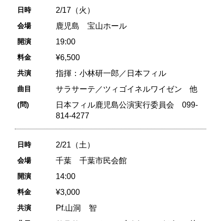
日時
2/17（火）
会場
鹿児島 宝山ホール
開演
19:00
料金
¥6,500
共演
指揮：小林研一郎／日本フィル
曲目
サラサーテ／ツィゴイネルワイゼン 他
(問)
日本フィル鹿児島公演実行委員会 099-
814-4277
日時
2/21（土）
会場
千葉 千葉市民会館
開演
14:00
料金
¥3,000
共演
Pf.山洞 智