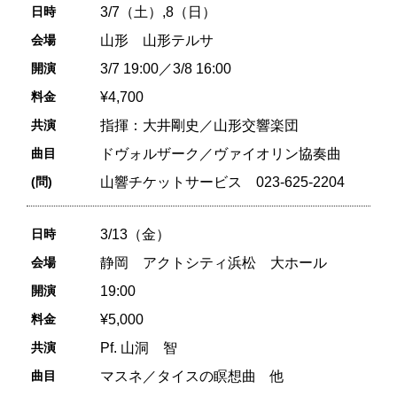
日時
3/7（土）,8（日）
会場
山形 山形テルサ
開演
3/7 19:00／3/8 16:00
料金
¥4,700
共演
指揮：大井剛史／山形交響楽団
曲目
ドヴォルザーク／ヴァイオリン協奏曲
(問)
山響チケットサービス 023-625-2204
日時
3/13（金）
会場
静岡 アクトシティ浜松 大ホール
開演
19:00
料金
¥5,000
共演
Pf. 山洞 智
曲目
マスネ／タイスの瞑想曲 他