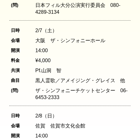
(問)
日本フィル大分公演実行委員会 080-
4289-3134
日時
2/7（土）
会場
大阪 ザ・シンフォニーホール
開演
14:00
料金
¥4,000
共演
Pf.山洞 智
曲目
黒人霊歌／アメイジング・グレイス 他
(問)
ザ・シンフォニーチケットセンター 06-
6453-2333
日時
2/8（日）
会場
佐賀 佐賀市文化会館
開演
14:00