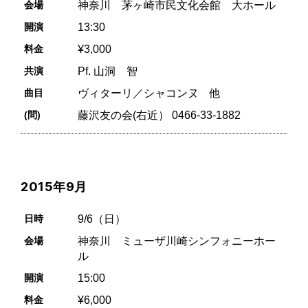
会場
神奈川 茅ヶ崎市民文化会館 大ホール
開演
13:30
料金
¥3,000
共演
Pf. 山洞 智
曲目
ヴィターリ／シャコンヌ 他
(問)
藤沢友の会(右近） 0466-33-1882
2015年9月
日時
9/6（日）
会場
神奈川 ミューザ川崎シンフォニーホー
ル
開演
15:00
料金
¥6,000