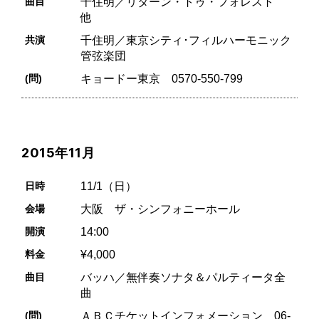
曲目
千住明／リターン・トゥ・フォレスト
他
共演
千住明／東京シティ･フィルハーモニック
管弦楽団
(問)
キョードー東京 0570-550-799
2015年11月
日時
11/1（日）
会場
大阪 ザ・シンフォニーホール
開演
14:00
料金
¥4,000
曲目
バッハ／無伴奏ソナタ＆パルティータ全
曲
(問)
ＡＢＣチケットインフォメーション 06-