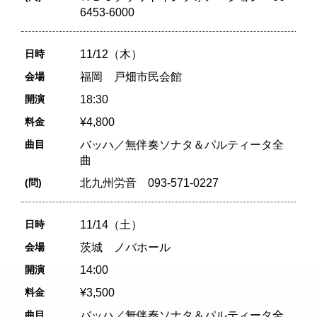
6453-6000
日時
11/12（木）
会場
福岡 戸畑市民会館
開演
18:30
料金
¥4,800
曲目
バッハ／無伴奏ソナタ＆パルティータ全
曲
(問)
北九州労音 093-571-0227
日時
11/14（土）
会場
茨城 ノバホール
開演
14:00
料金
¥3,500
曲目
バッハ／無伴奏ソナタ＆パルティータ全