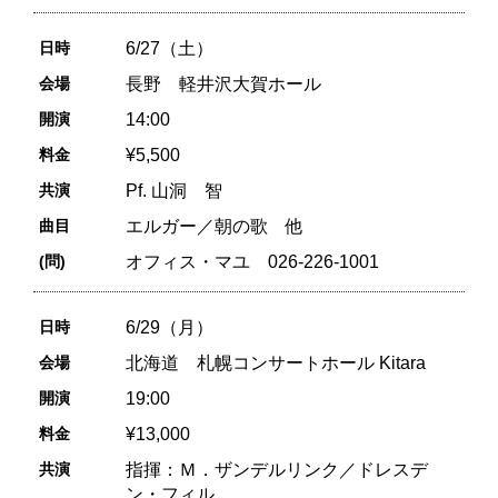
日時
6/27（土）
会場
長野 軽井沢大賀ホール
開演
14:00
料金
¥5,500
共演
Pf. 山洞 智
曲目
エルガー／朝の歌 他
(問)
オフィス・マユ 026-226-1001
日時
6/29（月）
会場
北海道 札幌コンサートホール Kitara
開演
19:00
料金
¥13,000
共演
指揮：Ｍ．ザンデルリンク／ドレスデ
ン・フィル