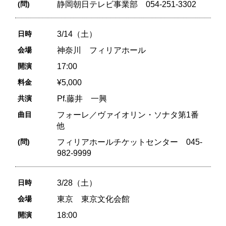
(問)
静岡朝日テレビ事業部 054-251-3302
日時
3/14（土）
会場
神奈川 フィリアホール
開演
17:00
料金
¥5,000
共演
Pf.藤井 一興
曲目
フォーレ／ヴァイオリン・ソナタ第1番
他
(問)
フィリアホールチケットセンター 045-
982-9999
日時
3/28（土）
会場
東京 東京文化会館
開演
18:00