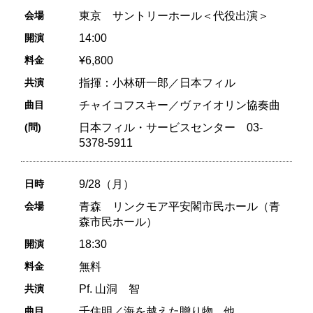
会場
東京 サントリーホール＜代役出演＞
開演
14:00
料金
¥6,800
共演
指揮：小林研一郎／日本フィル
曲目
チャイコフスキー／ヴァイオリン協奏曲
(問)
日本フィル・サービスセンター 03-
5378-5911
日時
9/28（月）
会場
青森 リンクモア平安閣市民ホール（青
森市民ホール）
開演
18:30
料金
無料
共演
Pf. 山洞 智
曲目
千住明／海を越えた贈り物 他