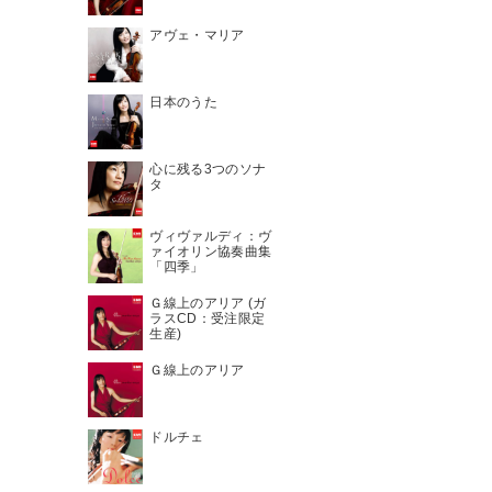
アヴェ・マリア
日本のうた
心に残る3つのソナ
タ
ヴィヴァルディ：ヴ
ァイオリン協奏曲集
「四季」
Ｇ線上のアリア (ガ
ラスCD：受注限定
生産)
Ｇ線上のアリア
ドルチェ