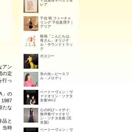
千住真理子ベスト＆
レア
千住 明 フィーチャ
リング 千住真理子｜
アリア
映画「こんにちは、
母さん」オリジナ
ル・サウンドトラッ
ク
ポエジー
大なアン
団の定
蛍の光～ピースフ
ル・メロディ
を行っ
ベートーヴェン：ヴ
IA」の
ァイオリン・ソナタ
全集Vol.2
1987
新たな
心の叫び～イザイ:
無伴奏ヴァイオリ
ン・ソナタ全曲 (完
作品と
全版)
、当時
ベートーヴェン：ヴ