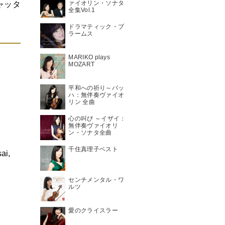
ァイオリン・ソナタ
ャッタ
全集Vol.1
ドラマティック・ブ
ラームス
MARIKO plays
MOZART
平和への祈り～バッ
ハ：無伴奏ヴァイオ
リン 全曲
心の叫び ～イザイ：
無伴奏ヴァイオリ
ン・ソナタ全曲
千住真理子ベスト
ai,
センチメンタル・ワ
ルツ
愛のクライスラー