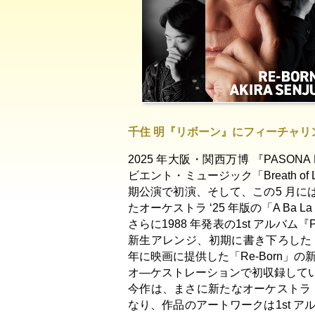
千住 明『リボーン』にフィーチャリ
2025 年大阪・関西万博 『PASON
ビエント・ミュージック「Breath 
期公演で初演、そして、この5 月
たオーケストラ ‘25 年版の「A Ba 
さらに1988 年発表の1st アルバム『
新生アレンジ、初期に書き下ろした「The 
年に映画に提供した「Re-Born」
オ―ケストレーションで初収録して
今作は、まさに新たなオーケストラ
なり、作品のアートワークは1st アル