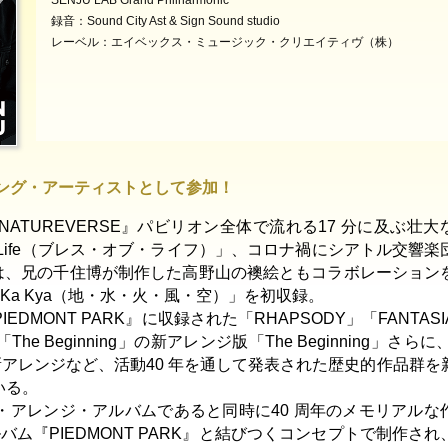
SENJU LAB Grand Philharmonic
録音：
Sound City Ast & Sign Sound studio
レーベル：
エイベックス・ミュージック・クリエイティヴ（株）
ング・アーティストとして参加！
A NATUREVERSE』パビリオン全体で流れる17 分に及ぶ壮
of Life（ブレス・オブ・ライフ）」、コロナ禍にシアトル交響楽
には、兄の千住博が制作した高野山の襖絵ともコラボレーション
La Ka Kya（地・水・火・風・空）」を初収録。
PIEDMONT PARK』に収録された「RHAPSODY」「FANTAS
Beginning」の新アレンジ版「The Beginning」さらに、
の新アレンジなど、活動40 年を通して発表された歴史的作品群を
いる。
・アレンジ・アルバムであると同時に40 周年のメモリアルな
バム『PIEDMONT PARK』と結びつくコンセプトで制作され