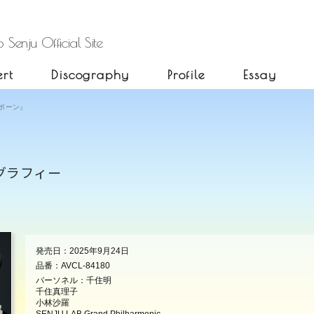
 Senju Official Site
rt
Discography
Profile
Essay
リボーン』
グラフィー
発売日：
2025年9月24日
品番：
AVCL-84180
パーソネル：
千住明
千住真理子
小林沙羅