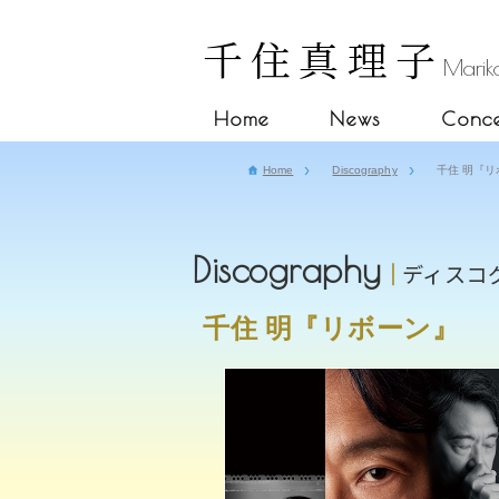
千住真理子
Mariko
Home
News
Conce
Home
Discography
千住 明『
Discography
ディスコ
千住 明『リボーン』