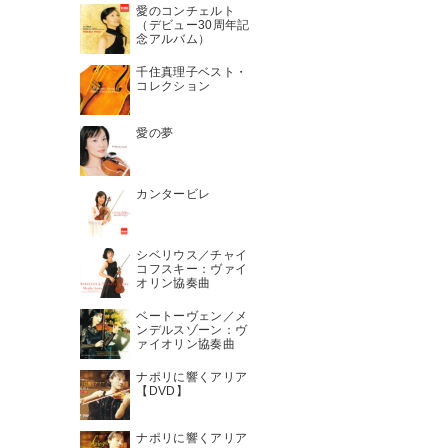
愛のコンチェルト
（デビュー30周年記
念アルバム）
千住真理子ベスト・
コレクション
愛の夢
カンタービレ
シベリウス／チャイ
コフスキー：ヴァイ
オリン協奏曲
ベートーヴェン／メ
ンデルスゾーン：ヴ
ァイオリン協奏曲
ナポリに響くアリア
【DVD】
ナポリに響くアリア