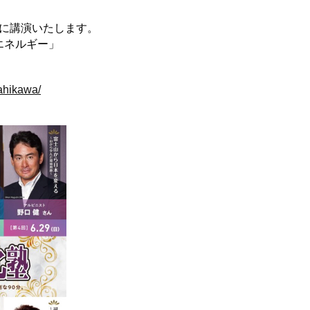
）に講演いたします。
エネルギー」
ahikawa/