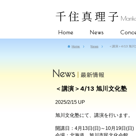
千住真理子
Mariko
Home
News
Conce
Home
News
＜講演＞4/13 旭
News
最新情報
＜講演＞4/13 旭川文化塾
2025/2/15 UP
旭川文化塾にて、講演を行います。
開講日：4月13日(日)～10月19日(日)
会場：北海道 旭川市民文化会館