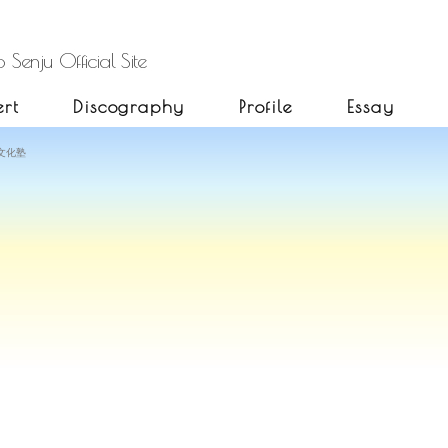
 Senju Official Site
rt
Discography
Profile
Essay
川文化塾