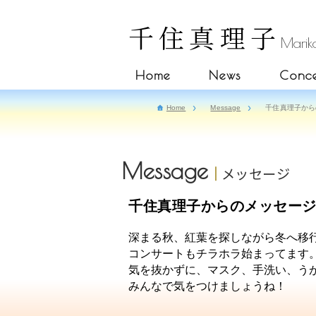
千住真理子
Mariko
Home
News
Conce
Home
Message
千住真理子からの
Message
メッセージ
千住真理子からのメッセージ（2
深まる秋、紅葉を探しながら冬へ移行
コンサートもチラホラ始まってます
気を抜かずに、マスク、手洗い、う
みんなで気をつけましょうね！