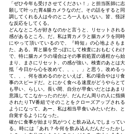
「ぜひ今年も受けさせてください！」と担当医師に志
願して叶った胃&腸カメラなのだ。その話をすると同
調してくれる人は今のところ一人もいない。皆、怪訝
な反応をしてくる。
どんなところが好きなのかと言うと、リセットされる
感があるところ、だ。私は胃カメラと腸カメラを同時
にやって頂いているので、『時短』の心地よさもま
た、ある。胃と腸を空っぽにして検査におもむくわけ
で、特に腸カメラの場合はその事前処置の過程から始
まり、まさにリセット、の感が強い。検査のあとは大
抵「今日から心を改めて、、、、」と思う。改めるっ
て、、、何を改めるのかといえば、私の場合やはり食
事のスピードだ。とにかく食べる速度がどうやらとて
も早い、らしい。長い間、自分が早食いだとはあまり
意識してこなかったのだが、だんだん周りの人に指摘
されたりTV番組でそのことをクローズアップされる
ようになって、あー、私は相当早食いみたいだわ、と
自覚するようになった。
確かに食事が始まり気がつくと飲み込んでしまってい
る。時には「あれ？今何を飲み込んだんだったかし