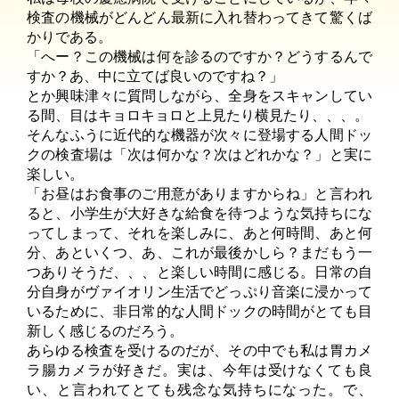
検査の機械がどんどん最新に入れ替わってきて驚くば
かりである。
「へー？この機械は何を診るのですか？どうするんで
すか？あ、中に立てば良いのですね？」
とか興味津々に質問しながら、全身をスキャンしてい
る間、目はキョロキョロと上見たり横見たり、、、。
そんなふうに近代的な機器が次々に登場する人間ドッ
クの検査場は「次は何かな？次はどれかな？」と実に
楽しい。
「お昼はお食事のご用意がありますからね」と言われ
ると、小学生が大好きな給食を待つような気持ちにな
ってしまって、それを楽しみに、あと何時間、あと何
分、あといくつ、あ、これが最後かしら？まだもう一
つありそうだ、、、と楽しい時間に感じる。日常の自
分自身がヴァイオリン生活でどっぷり音楽に浸かって
いるために、非日常的な人間ドックの時間がとても目
新しく感じるのだろう。
あらゆる検査を受けるのだが、その中でも私は胃カメ
ラ腸カメラが好きだ。実は、今年は受けなくても良
い、と言われてとても残念な気持ちになった。で、