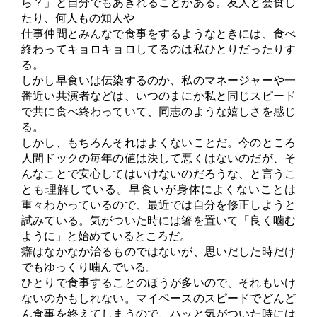
ら？」と自分でもあきれることがある。友人と会食し
たり、何人もの知人や
仕事仲間とみんなで食事をするようなときには、食べ
終わってキョロキョロしてるのは私ひとりだったりす
る。
しかし早食いは伝染するのか、私のマネージャーや一
番近い共演者などは、いつのまにか私と同じスピード
で共に食べ終わっていて、同志のような嬉しさを感じ
る。
しかし、もちろんそれはよくないことだ。今のところ
人間ドックの毎年の値は決して悪くはないのだが、そ
んなことで安心してはいけないのだろうな、と言うこ
とも理解している。早食いが身体によくないことは
重々わかっているので、最近では自分を修正しようと
試みている。気がついた時には箸を置いて「良く噛む
ように」と始めているところだ。
癖はなかなか治るものではないが、思いだした時だけ
でもゆっくり噛んでいる。
ひとりで食事することのほうが多いので、それもいけ
ないのかもしれない。マイペースのスピードでどんど
ん食事を終えてしまうので、ハッと気がついた時には