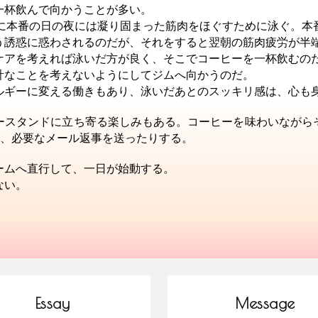
一杯飲んで向かうことが多い。
特に本番の日の夜には凝り固まった筋肉をほぐすために泳ぐ。本
う誘惑に惑わされるのだが、それをすると翌朝の筋肉疲労が半
ケアを考えれば泳いだ方が良く、そこでコーヒーを一杯飲むの
計なことを考えないようにしてジムへ向かうのだ。
ルギーに変える働きもあり、泳いだあとのスッキリ感は、心も
ースタンドに立ち寄る楽しみもある。コーヒーを味わいながら
り、必要なメール返事を送ったりする。
ームへ直行して、一日が始動する。
ない。
Essay
Message