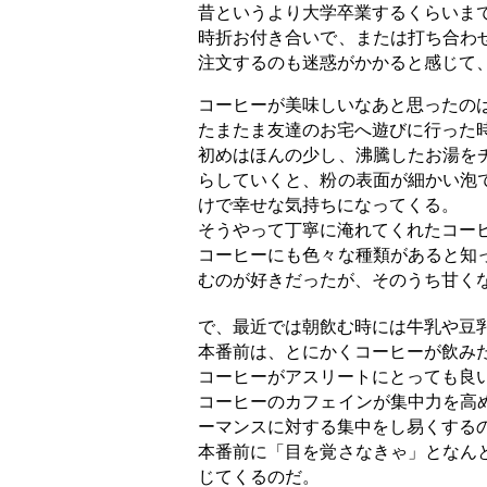
昔というより大学卒業するくらいま
時折お付き合いで、または打ち合わ
注文するのも迷惑がかかると感じて
コーヒーが美味しいなあと思ったのは
たまたま友達のお宅へ遊びに行った
初めはほんの少し、沸騰したお湯を
らしていくと、粉の表面が細かい泡
けで幸せな気持ちになってくる。
そうやって丁寧に淹れてくれたコー
コーヒーにも色々な種類があると知
むのが好きだったが、そのうち甘く
で、最近では朝飲む時には牛乳や豆
本番前は、とにかくコーヒーが飲み
コーヒーがアスリートにとっても良
コーヒーのカフェインが集中力を高
ーマンスに対する集中をし易くする
本番前に「目を覚さなきゃ」となん
じてくるのだ。