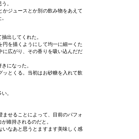
思う。
とかジュースとか別の飲み物をあえて
た。
て抽出してくれた。
を円を描くようにして均一に細ーくた
中に広がり、その香りを吸い込んだだ
好きになった。
グッとくる。当初はお砂糖を入れて飲
多い。
澄ませることによって、目前のパフォ
力が維持されるのだと。
ないなあと思うとますます美味しく感