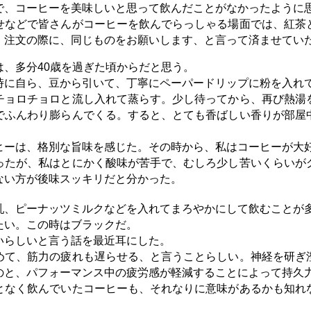
で、コーヒーを美味しいと思って飲んだことがなかったように
せなどで皆さんがコーヒーを飲んでらっしゃる場面では、紅茶
、注文の際に、同じものをお願いします、と言って済ませてい
、多分40歳を過ぎた頃からだと思う。
時に自ら、豆から引いて、丁寧にペーパードリップに粉を入れ
チョロチョロと流し入れて蒸らす。少し待ってから、再び熱湯
でふんわり膨らんでくる。すると、とても香ばしい香りが部屋
ヒーは、格別な旨味を感じた。その時から、私はコーヒーが大
ったが、私はとにかく酸味が苦手で、むしろ少し苦いくらいが
ない方が後味スッキリだと分かった。
乳、ピーナッツミルクなどを入れてまろやかにして飲むことが
たい。この時はブラックだ。
いらしいと言う話を最近耳にした。
めて、筋力の疲れも遅らせる、と言うことらしい。神経を研ぎ
のと、パフォーマンス中の疲労感が軽減することによって持久
となく飲んでいたコーヒーも、それなりに意味があるかも知れ