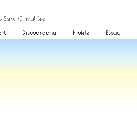
 Senju Official Site
rt
Discography
Profile
Essay