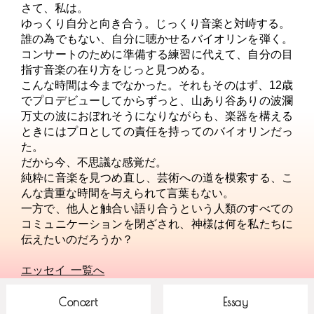
さて、私は。
ゆっくり自分と向き合う。じっくり音楽と対峙する。
誰の為でもない、自分に聴かせるバイオリンを弾く。
コンサートのために準備する練習に代えて、自分の目
指す音楽の在り方をじっと見つめる。
こんな時間は今までなかった。それもそのはず、12歳
でプロデビューしてからずっと、山あり谷ありの波瀾
万丈の波におぼれそうになりながらも、楽器を構える
ときにはプロとしての責任を持ってのバイオリンだっ
た。
だから今、不思議な感覚だ。
純粋に音楽を見つめ直し、芸術への道を模索する、こ
んな貴重な時間を与えられて言葉もない。
一方で、他人と触合い語り合うという人類のすべての
コミュニケーションを閉ざされ、神様は何を私たちに
伝えたいのだろうか？
エッセイ 一覧へ
Concert
Essay