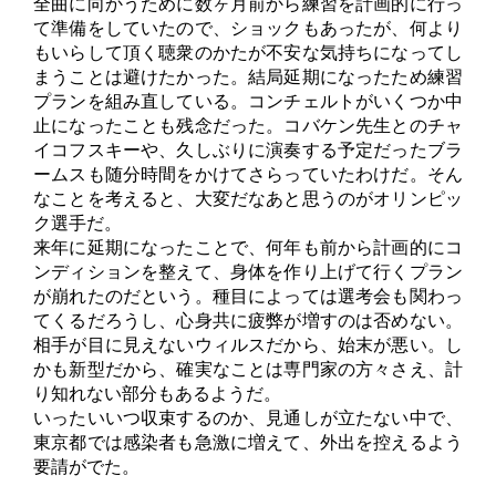
全曲に向かうために数ヶ月前から練習を計画的に行っ
て準備をしていたので、ショックもあったが、何より
もいらして頂く聴衆のかたが不安な気持ちになってし
まうことは避けたかった。結局延期になったため練習
プランを組み直している。コンチェルトがいくつか中
止になったことも残念だった。コバケン先生とのチャ
イコフスキーや、久しぶりに演奏する予定だったブラ
ームスも随分時間をかけてさらっていたわけだ。そん
なことを考えると、大変だなあと思うのがオリンピッ
ク選手だ。
来年に延期になったことで、何年も前から計画的にコ
ンディションを整えて、身体を作り上げて行くプラン
が崩れたのだという。種目によっては選考会も関わっ
てくるだろうし、心身共に疲弊が増すのは否めない。
相手が目に見えないウィルスだから、始末が悪い。し
かも新型だから、確実なことは専門家の方々さえ、計
り知れない部分もあるようだ。
いったいいつ収束するのか、見通しが立たない中で、
東京都では感染者も急激に増えて、外出を控えるよう
要請がでた。