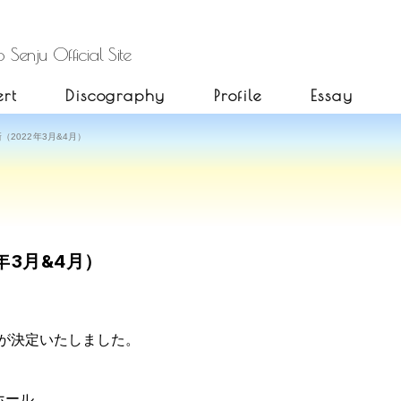
 Senju Official Site
rt
Discography
Profile
Essay
2022年3月&4月）
年3月&4月）
演が決定いたしました。
ホール