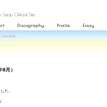
 Senju Official Site
rt
Discography
Profile
Essay
（2021年9月）
年9月）
ました。
/