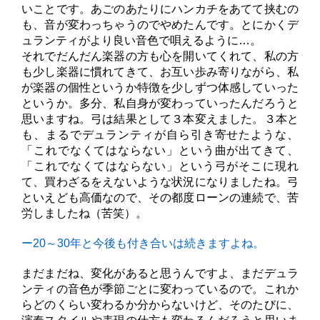
いことです。あごのあたりにハンカチをあてて挟むの
も、音が変わっちゃうのでやめたんです。とにかくデ
ュランティがより良い音色で唄えるように…。
それでだんだん楽器の方も心を開いてくれて、私の方
も少し楽器に慣れてきて、お互い歩み寄りながら、私
が楽器の個性というか特徴を少しずつ体感していった
というか。多分、私自身が変わっていったんだろうと
思いますね。弓は結果として３本変えました。３本と
も、まるでデュランティが自ら引き寄せたような、
「これでなくてはならない」という曲が出てきて、
「これでなくてはならない」という弓がそこに現れ
て、買わざるをえないような状況になりましたね。弓
といえども高価なので、その都度ローンの連続で、苦
労しましたね（苦笑）。
ー20～30年と今後も付き合いは続きますよね。
まだまだね、変化があると思うんですよ、まだデュラ
ンティの音色が季節ごとに変わっているので。これか
らどのくらい変わるか分からないけど、そのたびに、